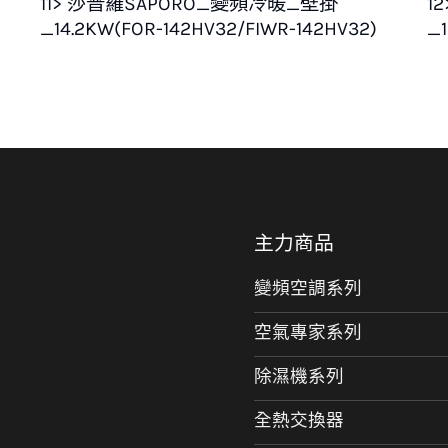
11> 莎普羅SAPORO_變頻冷暖_壁掛
1
_14.2KW(FOR-142HV32/FIWR-142HV32)
_1
主力商品
變頻空調系列
空氣專家系列
除濕機系列
全熱交換器