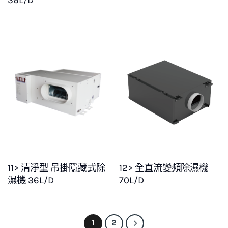
11> 清淨型 吊掛隱藏式除
12> 全直流變頻除濕機
濕機 36L/D
70L/D
1
2