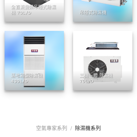
全直流變頻吊隱式除濕
機 70L/D
吊隱式除濕機
落地箱型除濕機
三機一體 除濕機
430L/D
70L/D
空氣專家系列
/
除濕機系列