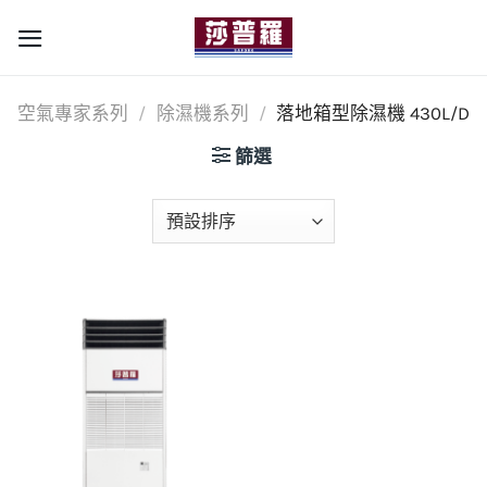
Skip
to
content
空氣專家系列
/
除濕機系列
/
落地箱型除濕機 430L/D
篩選