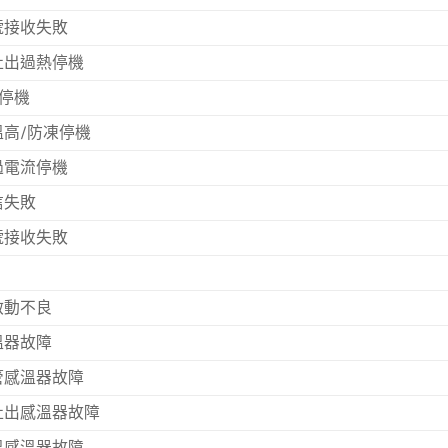
號接收失敗
吐出過熱停機
熱停機
溫高/防凍停機
過電流停機
信失敗
號接收失敗
啟動不良
溫器故障
管感溫器故障
吐出感溫器故障
溫感溫器故障