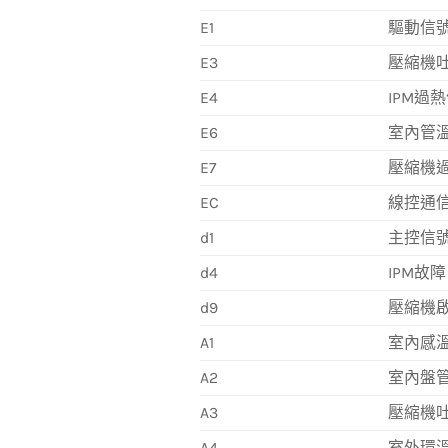
E1
驅動信
E3
壓縮機
E4
IPM過
E6
室內管
E7
壓縮機
EC
線控通
d1
主控信
d4
IPM故障
d9
壓縮機
A1
室內感
A2
室內盤
A3
壓縮機
A4
室外環