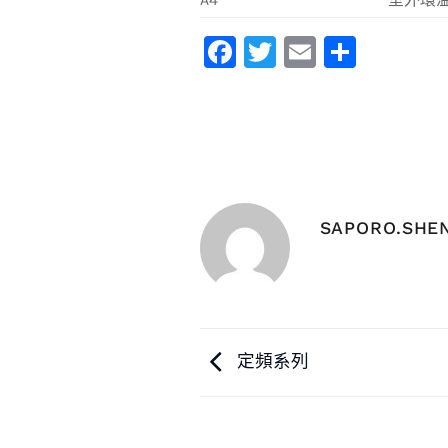
Facebook
Twitter
Email
分
享
SAPORO.SHE
定頻系列